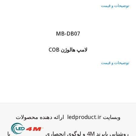
توضیحات و قیمت
MB-DB07
لامپ هالوژن COB
توضیحات و قیمت
وبسایت ledproduct.ir ارائه دهنده محصولات
روشنایی بابرند 4M و لوگوی انحصاری
با